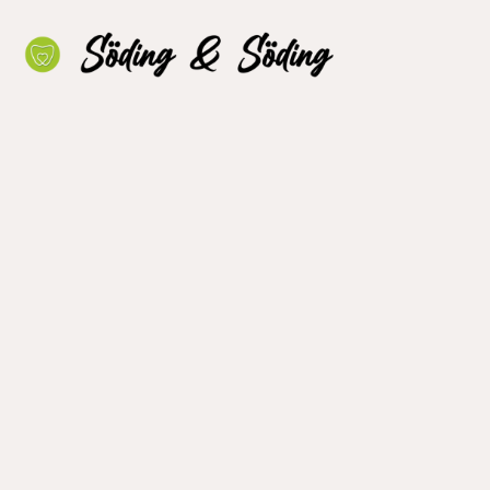
Oralchirurgie
Implantologie
Parodontologi
Zahnerhaltun
Ästhetischer
Zahnersatz
Wurzelkanalb
Bleaching
Fluorose-