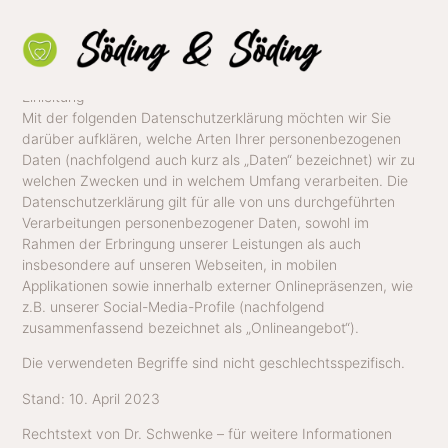
Datenschutzerklärung
Einleitung
Mit der folgenden Datenschutzerklärung möchten wir Sie
darüber aufklären, welche Arten Ihrer personenbezogenen
Daten (nachfolgend auch kurz als „Daten“ bezeichnet) wir zu
welchen Zwecken und in welchem Umfang verarbeiten. Die
Datenschutzerklärung gilt für alle von uns durchgeführten
Oral
Verarbeitungen personenbezogener Daten, sowohl im
Impl
Rahmen der Erbringung unserer Leistungen als auch
insbesondere auf unseren Webseiten, in mobilen
Paro
Applikationen sowie innerhalb externer Onlinepräsenzen, wie
Zah
z.B. unserer Social-Media-Profile (nachfolgend
zusammenfassend bezeichnet als „Onlineangebot“).
Ästh
Zah
Die verwendeten Begriffe sind nicht geschlechtsspezifisch.
Wur
Stand: 10. April 2023
Blea
Rechtstext von Dr. Schwenke – für weitere Informationen
Fluo