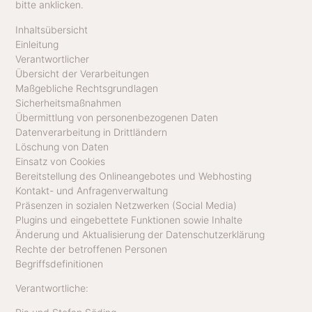
bitte anklicken.
/Whi
Spo
Inhaltsübersicht
Beh
Einleitung
Verantwortlicher
Kni
Übersicht der Verarbeitungen
Korr
Maßgebliche Rechtsgrundlagen
Zahn
Sicherheitsmaßnahmen
Übermittlung von personenbezogenen Daten
Kin
Datenverarbeitung in Drittländern
Löschung von Daten
Einsatz von Cookies
Bereitstellung des Onlineangebotes und Webhosting
Kontakt- und Anfragenverwaltung
Präsenzen in sozialen Netzwerken (Social Media)
Plugins und eingebettete Funktionen sowie Inhalte
Änderung und Aktualisierung der Datenschutzerklärung
Rechte der betroffenen Personen
Begriffsdefinitionen
Verantwortliche: